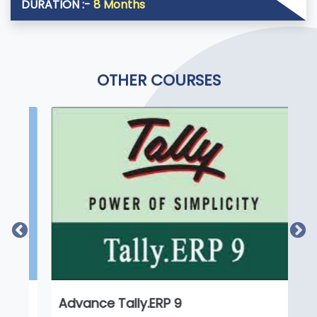
DURATION :-
8 Months
OTHER COURSES
Advance Tally.ERP 9
Of