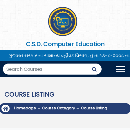
×
C.S.D. Computer Education
ગુજરાત સરકાર ના સામાન્ય વહીવટ વિભાગ, નું તા.૧૩-૮-૨૦૦૮ ના જ
COURSE LISTING
-
-
Homepage
Course Category
Course Listing